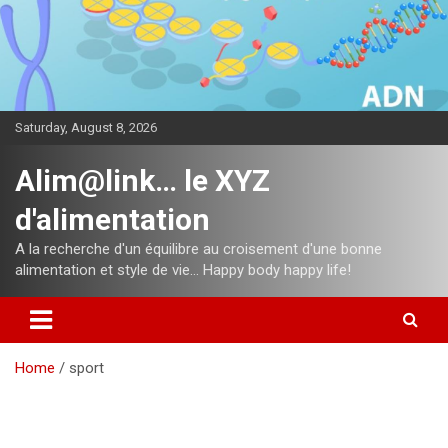
Skip
to
content
Saturday, August 8, 2026
Alim@link… le XYZ
d'alimentation
A la recherche d'un équilibre au croisement d'une bonne
alimentation et style de vie… Happy body happy life!
Home
sport