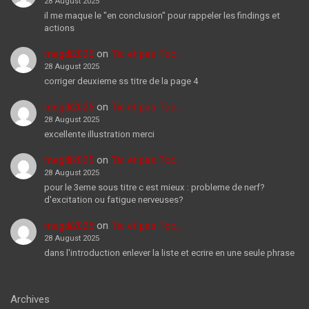
28 August 2025
il me maque le "en conclusion" pour rappeler les findings et
actions
megdi2025
on
Tic et pas Toc…
28 August 2025
corriger deuxieme ss titre de la page 4
megdi2025
on
Tic et pas Toc…
28 August 2025
excellente illustration merci
megdi2025
on
Tic et pas Toc…
28 August 2025
pour le 3eme sous titre c est mieux : probleme de nerf?
d'excitation ou fatigue nerveuses?
megdi2025
on
Tic et pas Toc…
28 August 2025
dans l'introduction enlever la liste et ecrire en une seule phrase
Archives