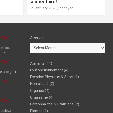
alimentaire!
2 February 2026
popeyed
s Toc…
Archives
on" pour
ions
s Toc…
Aliments
(11)
Dysfonctionnement
(4)
e la page 4
Exercice Physique & Sport
(1)
s Toc…
Non classé
(2)
Organes
(4)
Organisme
(4)
s Toc…
Personnalités & Praticiens
(2)
t mieux :
Plantes
(1)