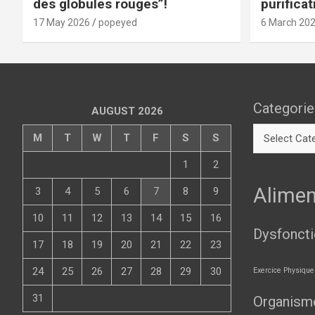
des globules rouges”!
purificat
d’autres
17 May 2026
popeyed
6 March 20
Categorie
AUGUST 2026
M
T
W
T
F
S
S
1
2
Alimen
3
4
5
6
7
8
9
10
11
12
13
14
15
16
Dysfonct
17
18
19
20
21
22
23
24
25
26
27
28
29
30
Exercice Physique
31
Organism