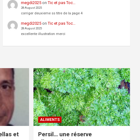
megdi2025
on
Tic et pas Toc…
28 August 2025
corriger deuxieme ss titre de la page 4
megdi2025
on
Tic et pas Toc…
28 August 2025
excellente illustration merci
ALIMENTS
llas et
Persil… une réserve