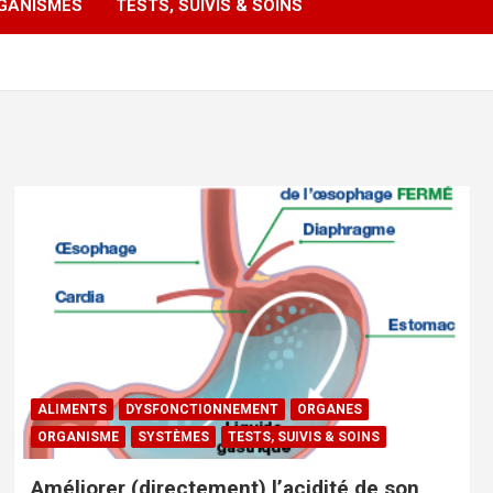
GANISMES
TESTS, SUIVIS & SOINS
ALIMENTS
DYSFONCTIONNEMENT
ORGANES
ORGANISME
SYSTÈMES
TESTS, SUIVIS & SOINS
Améliorer (directement) l’acidité de son