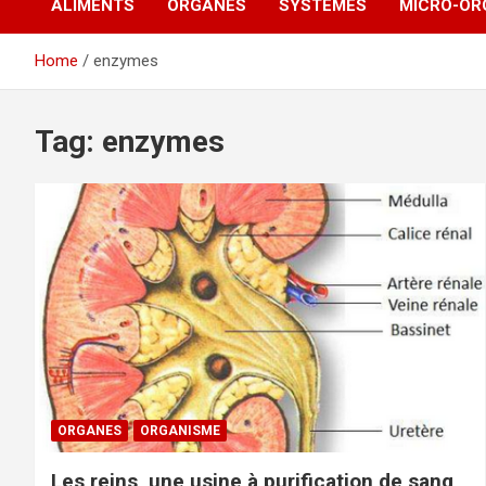
ALIMENTS
ORGANES
SYSTÈMES
MICRO-OR
Home
enzymes
Tag:
enzymes
ORGANES
ORGANISME
Les reins, une usine à purification de sang