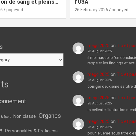
ion de sang et pleins
l’U3A
 choses!
26
popeyed
26 February 2026
popeyed
megdi2025
on
Tic et pa
s
28 August 2025
il me maque le "en conclusi
rappeler les findings et act
megdi2025
on
Tic et pa
28 August 2025
ts
corriger deuxieme ss titre d
megdi2025
on
Tic et pa
ionnement
28 August 2025
excellente illustration merci
Organes
Non classé
 & Sport
megdi2025
on
Tic et pa
28 August 2025
e
Personnalités & Praticiens
pour le 3eme sous titre c es