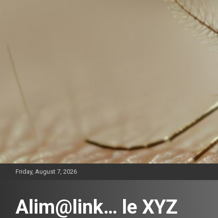
Skip
to
content
Friday, August 7, 2026
Alim@link… le XYZ