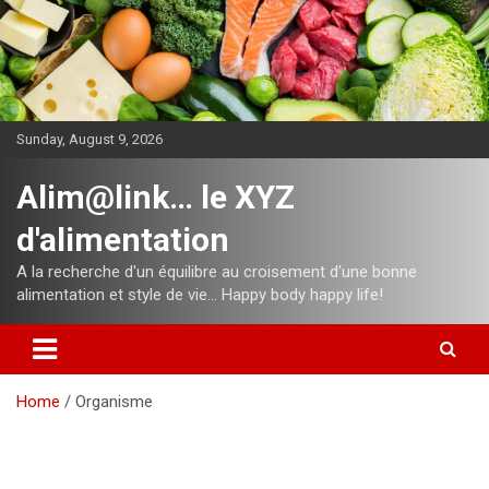
Skip
to
content
Sunday, August 9, 2026
Alim@link… le XYZ
d'alimentation
A la recherche d'un équilibre au croisement d'une bonne
alimentation et style de vie… Happy body happy life!
Home
Organisme