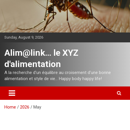
Skip
to
content
Sunday, August 9, 2026
Alim@link… le XYZ
d'alimentation
A la recherche d'un équilibre au croisement d'une bonne
alimentation et style de vie… Happy body happy life!
Home
2026
May