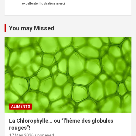
excellente illustration merci
You may Missed
ALIMENTS
La Chlorophylle… ou “l’hème des globules
rouges”!
17 May 2026
popeyed