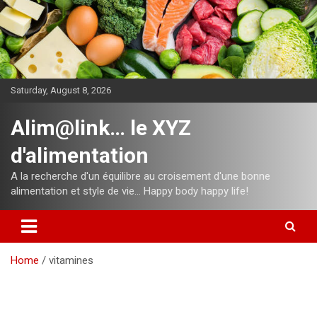
Skip
to
content
Saturday, August 8, 2026
Alim@link… le XYZ
d'alimentation
A la recherche d'un équilibre au croisement d'une bonne
alimentation et style de vie… Happy body happy life!
Home
vitamines