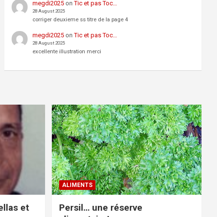
megdi2025
on
Tic et pas Toc…
28 August 2025
corriger deuxieme ss titre de la page 4
megdi2025
on
Tic et pas Toc…
28 August 2025
excellente illustration merci
ALIMENTS
llas et
Persil… une réserve