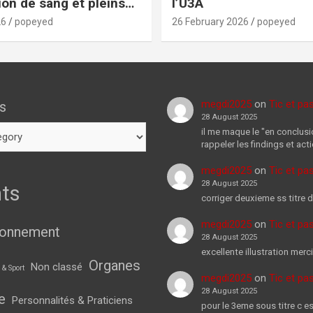
ion de sang et pleins
l’U3A
 choses!
26
popeyed
26 February 2026
popeyed
megdi2025
on
Tic et pa
s
28 August 2025
il me maque le "en conclusi
rappeler les findings et act
megdi2025
on
Tic et pa
28 August 2025
ts
corriger deuxieme ss titre d
megdi2025
on
Tic et pa
ionnement
28 August 2025
excellente illustration merci
Organes
Non classé
 & Sport
megdi2025
on
Tic et pa
28 August 2025
e
Personnalités & Praticiens
pour le 3eme sous titre c es