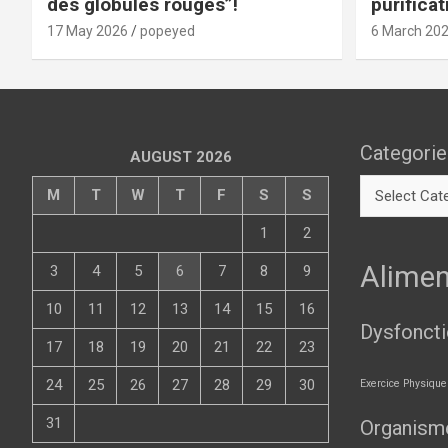
des globules rouges”!
purificat
d’autres
17 May 2026
popeyed
6 March 20
Categorie
AUGUST 2026
M
T
W
T
F
S
S
1
2
Alimen
3
4
5
6
7
8
9
10
11
12
13
14
15
16
Dysfonct
17
18
19
20
21
22
23
24
25
26
27
28
29
30
Exercice Physique
31
Organism