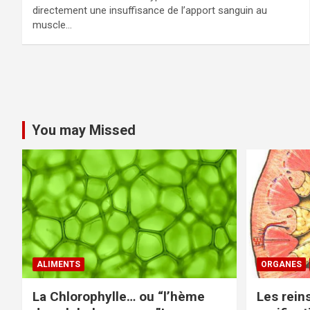
directement une insuffisance de l’apport sanguin au
muscle…
You may Missed
ALIMENTS
ORGANES
La Chlorophylle… ou “l’hème
Les rein