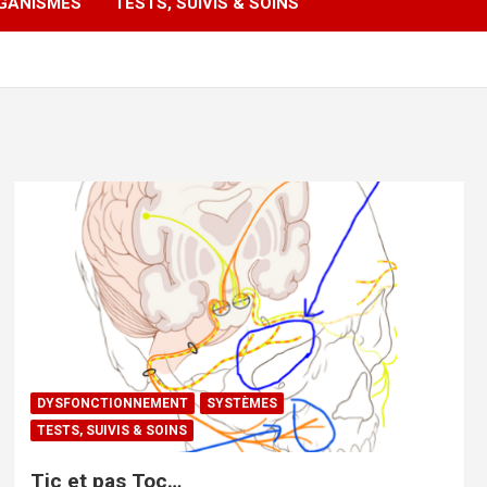
GANISMES
TESTS, SUIVIS & SOINS
DYSFONCTIONNEMENT
SYSTÈMES
TESTS, SUIVIS & SOINS
Tic et pas Toc…