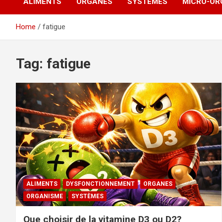
ALIMENTS
ORGANES
SYSTÈMES
MICRO-OR
Home
fatigue
Tag:
fatigue
ALIMENTS
DYSFONCTIONNEMENT
ORGANES
ORGANISME
SYSTÈMES
Que choisir de la vitamine D3 ou D2?