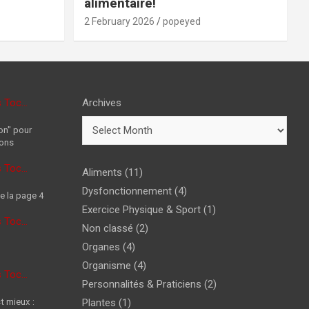
alimentaire!
2 February 2026
popeyed
s Toc…
Archives
on" pour
ions
s Toc…
Aliments
(11)
Dysfonctionnement
(4)
e la page 4
Exercice Physique & Sport
(1)
s Toc…
Non classé
(2)
Organes
(4)
Organisme
(4)
s Toc…
Personnalités & Praticiens
(2)
t mieux :
Plantes
(1)