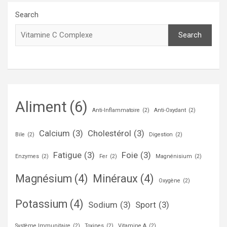
Search
Search
Aliment
(6)
Anti-Inflammatoire
(2)
Anti-Oxydant
(2)
Calcium
(3)
Cholestérol
(3)
Bile
(2)
Digestion
(2)
Fatigue
(3)
Foie
(3)
Enzymes
(2)
Fer
(2)
Magnénisium
(2)
Magnésium
(4)
Minéraux
(4)
Oxygène
(2)
Potassium
(4)
Sodium
(3)
Sport
(3)
Système Immunitaire
(2)
Toxines
(2)
Vitamine A
(2)