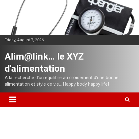
Skip
to
content
Friday, August 7, 2026
Alim@link… le XYZ
d'alimentation
A la recherche d'un équilibre au croisement d'une bonne
alimentation et style de vie… Happy body happy life!