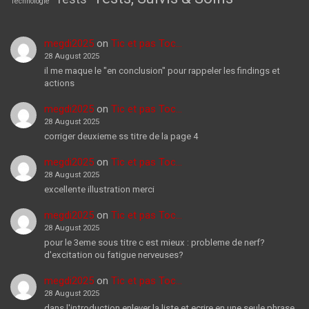
Technologie
megdi2025
on
Tic et pas Toc…
28 August 2025
il me maque le "en conclusion" pour rappeler les findings et
actions
megdi2025
on
Tic et pas Toc…
28 August 2025
corriger deuxieme ss titre de la page 4
megdi2025
on
Tic et pas Toc…
28 August 2025
excellente illustration merci
megdi2025
on
Tic et pas Toc…
28 August 2025
pour le 3eme sous titre c est mieux : probleme de nerf?
d'excitation ou fatigue nerveuses?
megdi2025
on
Tic et pas Toc…
28 August 2025
dans l'introduction enlever la liste et ecrire en une seule phrase