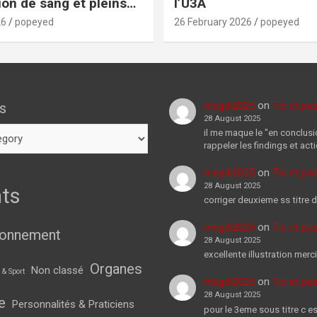
ion de sang et pleins
l’U3A
 choses!
26
popeyed
26 February 2026
popeyed
megdi2025
on
Tic et pa
s
28 August 2025
il me maque le "en conclusi
rappeler les findings et act
megdi2025
on
Tic et pa
28 August 2025
ts
corriger deuxieme ss titre d
megdi2025
on
Tic et pa
ionnement
28 August 2025
excellente illustration merci
Organes
Non classé
 & Sport
megdi2025
on
Tic et pa
28 August 2025
e
Personnalités & Praticiens
pour le 3eme sous titre c es