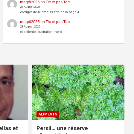
megdi2025
on
Tic et pas Toc…
28 August 2025
corriger deuxieme ss titre de la page 4
megdi2025
on
Tic et pas Toc…
28 August 2025
excellente illustration merci
ALIMENTS
llas et
Persil… une réserve