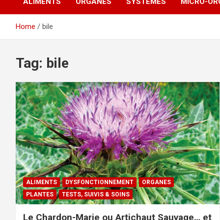
ALIMENTS
ORGANES
SYSTÈMES
MICRO-OR
Home
bile
Tag:
bile
ALIMENTS
DYSFONCTIONNEMENT
ORGANES
PLANTES
TESTS, SUIVIS & SOINS
Le Chardon-Marie ou Artichaut Sauvage… et