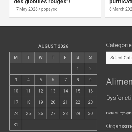
des globules rouges”!
purificat
d’autres
17 May 2026
popeyed
6 March 20
Categorie
AUGUST 2026
M
T
W
T
F
S
S
1
2
Alimen
3
4
5
6
7
8
9
10
11
12
13
14
15
16
Dysfonct
17
18
19
20
21
22
23
24
25
26
27
28
29
30
Exercice Physique
31
Organism