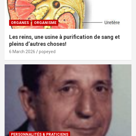
ORGANES
ORGANISME
Les reins, une usine à purification de sang et
pleins d’autres choses!
6 March 2026
popeyed
PERSONNALITÉS & PRATICIENS