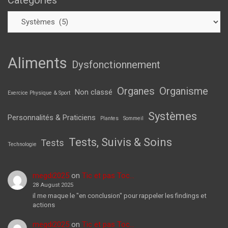
Categories
Aliments
Dysfonctionnement
Organes
Organisme
Non classé
Exercice Physique & Sport
Systèmes
Personnalités & Praticiens
Plantes
Sommeil
Tests, Suivis & Soins
Tests
Technologie
megdi2025
on
Tic et pas Toc…
28 August 2025
il me maque le "en conclusion" pour rappeler les findings et
actions
megdi2025
on
Tic et pas Toc…