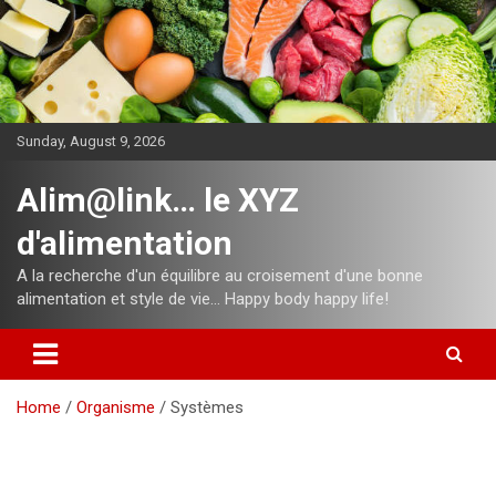
Skip
to
content
Sunday, August 9, 2026
Alim@link… le XYZ
d'alimentation
A la recherche d'un équilibre au croisement d'une bonne
alimentation et style de vie… Happy body happy life!
Home
Organisme
Systèmes