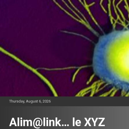
Skip
to
content
Thursday, August 6, 2026
Alim@link… le XYZ