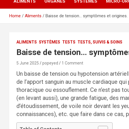
ALIMENTS
ORGANES
SYSTÈMES
MICRO-OR
Home
Aliments
Baisse de tension… symptômes et origines.
ALIMENTS
SYSTÈMES
TESTS
TESTS, SUIVIS & SOINS
Baisse de tension… symptômes 
5 June 2025
popeyed
1 Comment
Un baisse de tension ou hypotension artérie
de l’apport sanguin au muscle cardiaque qui
thoracique ou essouflement. Ce n’est pas to
(en levant aussi), une grande fatigue, des m
d’étoudissement, de voile noir devant les ye
connaissances), etc. que faire dans ce cas, p