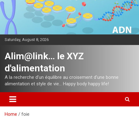
Skip
to
content
Saturday, August 8, 2026
Alim@link… le XYZ
d'alimentation
A la recherche d'un équilibre au croisement d'une bonne
alimentation et style de vie… Happy body happy life!
Home
foie