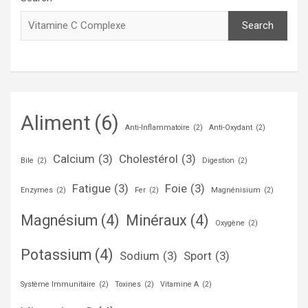
Search
Aliment
(6)
Anti-Inflammatoire
(2)
Anti-Oxydant
(2)
Calcium
(3)
Cholestérol
(3)
Bile
(2)
Digestion
(2)
Fatigue
(3)
Foie
(3)
Enzymes
(2)
Fer
(2)
Magnénisium
(2)
Magnésium
(4)
Minéraux
(4)
Oxygène
(2)
Potassium
(4)
Sodium
(3)
Sport
(3)
Système Immunitaire
(2)
Toxines
(2)
Vitamine A
(2)